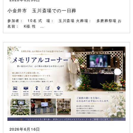
小金井市 玉川斎場での一日葬
参加者： 10名 式 場： 玉川斎場 火葬場： 多磨葬祭場 お
名前： K様 性 …
2026年6月16日